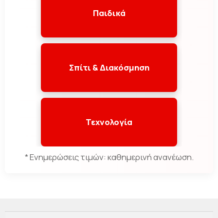
Παιδικά
Σπίτι & Διακόσμηση
Τεχνολογία
* Ενημερώσεις τιμών: καθημερινή ανανέωση.
Αναζήτηση
Αναζήτηση